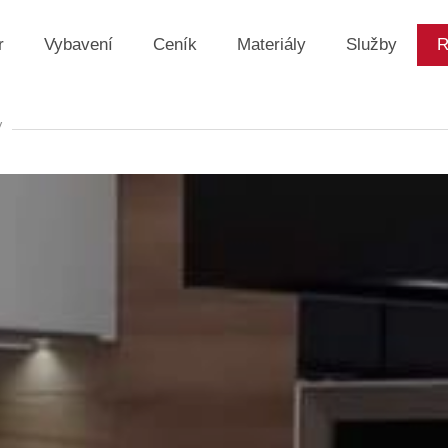
r
Vybavení
Ceník
Materiály
Služby
R
y