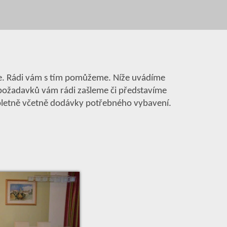
obře. Rádi vám s tím pomůžeme. Níže uvádíme
h požadavků vám rádi zašleme či představíme
ompletně včetně dodávky potřebného vybavení.