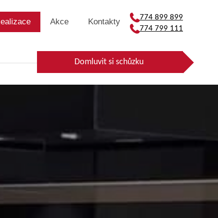
774 899 899
ealizace
Akce
Kontakty
774 799 111
Domluvit si schůzku