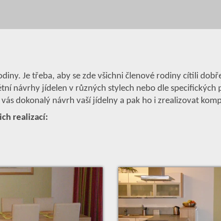
odiny. Je třeba, aby se zde všichni členové rodiny cítili d
étní návrhy jídelen v různých stylech nebo dle specifickýc
 vás dokonalý návrh vaší jídelny a pak ho i zrealizovat k
ich realizací: