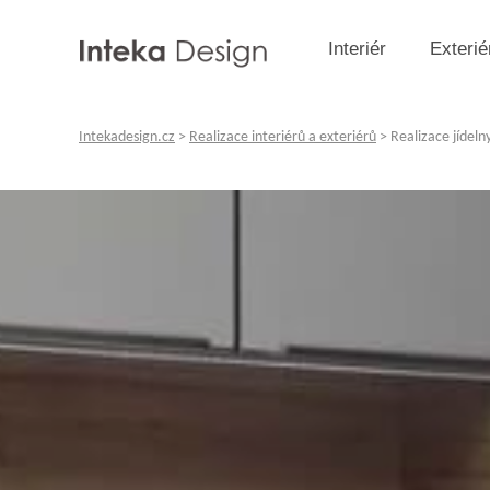
Interiér
Exterié
Intekadesign.cz
>
Realizace interiérů a exteriérů
>
Realizace jídeln