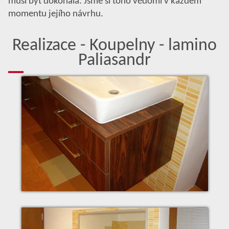
musí být dokonalá. Jsme si toho vědomi v každém
momentu jejího návrhu.
Realizace - Koupelny - lamino
Paliasandr