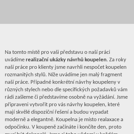
Na tomto místě pro vaši představu o naší práci
uvádíme
realizační ukázky návrhů koupelen
. Za roky
naší práce pro klienty jsme navrhli nespočet koupelen
rozmanitých stylů. Níže uvádíme jen malý fragment
naší práce. Případné konkrétní návrhy koupeleny v
různých stylech nebo dle specifických požadavků vám
rádi zašleme či představíme osobně na vyžádání. Jsme
připraveni vytvořit pro vás návrhy koupelen, které
mají skvělé dispoziční řešení a budou vypadat
moderně a elegantně. Koupelna je místo realaxace a
odpočinku. V koupeně začínáte i končíte den, proto