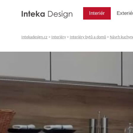
Interiér
Exterié
Intekadesign.cz
>
Interiéry
>
Interiéry bytů a domů
>
Návrh kuchyn