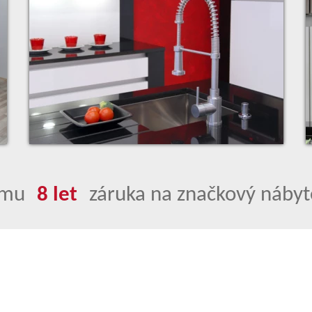
emu
8 let
záruka na značkový náby
Podívat se na
Domluvit si schůzku
realizace zakázek
u nás na prodejně