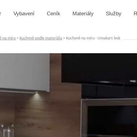
r
Vybavení
Ceník
Materiály
Služby
R
ě na míru
>
Kuchyně podle materiálu
>
Kuchyně na míru - Umakart lesk